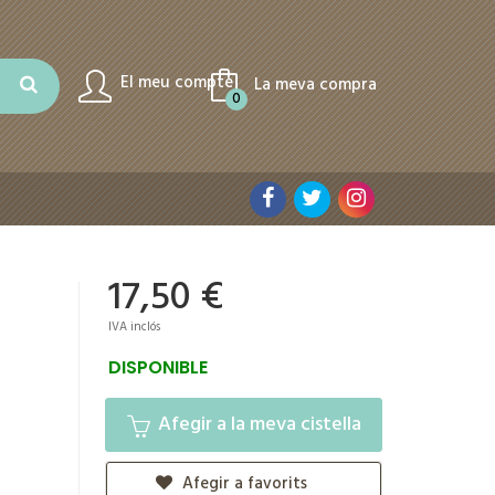
El meu compte
La meva compra
0
17,50 €
IVA inclós
DISPONIBLE
Afegir a la meva cistella
Afegir a favorits