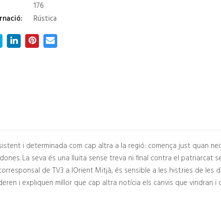
176
rnació:
Rústica
rsistent i determinada com cap altra a la regió: comença just quan nei
 dones. La seva és una lluita sense treva ni final contra el patriarcat se
 corresponsal de TV3 a lOrient Mitjà, és sensible a les hist.ries de l
ren i expliquen millor que cap altra notícia els canvis que vindran i