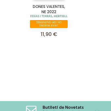
DONES VALENTES,
NE 2022
FEIXAS I TORRAS, MERITXELL
DEMANA'NS-HO I HO
TINDREM AVIAT.
11,90 €
Butlletí de Novetats