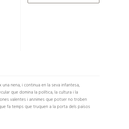
x una nena, i continua en la seva infantesa,
cular que domina la política, la cultura i la
es dones valentes i an.nimes que potser no troben
 que fa temps que truquen a la porta dels països