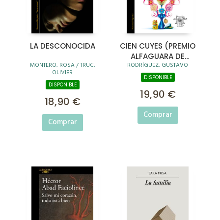
LA DESCONOCIDA
CIEN CUYES (PREMIO
ALFAGUARA DE
MONTERO, ROSA / TRUC,
RODRÍGUEZ, GUSTAVO
NOVELA 2023)
OLIVIER
DISPONIBLE
DISPONIBLE
19,90 €
18,90 €
Comprar
Comprar