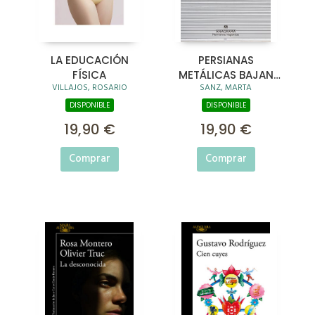
LA EDUCACIÓN
PERSIANAS
FÍSICA
METÁLICAS BAJAN
VILLAJOS, ROSARIO
SANZ, MARTA
DE GOLPE
DISPONIBLE
DISPONIBLE
19,90 €
19,90 €
Comprar
Comprar