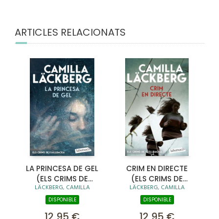
ARTICLES RELACIONATS
LA PRINCESA DE GEL
CRIM EN DIRECTE
(ELS CRIMS DE
(ELS CRIMS DE
LÄCKBERG, CAMILLA
LÄCKBERG, CAMILLA
FJÄLLBACKA)
FJÄLLBACKA)
DISPONIBLE
DISPONIBLE
12,95 €
12,95 €