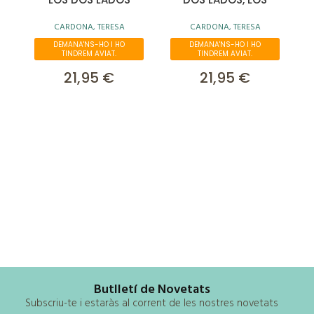
CARDONA, TERESA
CARDONA, TERESA
DEMANA'NS-HO I HO
DEMANA'NS-HO I HO
TINDREM AVIAT.
TINDREM AVIAT.
21,95 €
21,95 €
Butlletí de Novetats
Subscriu-te i estaràs al corrent de les nostres novetats