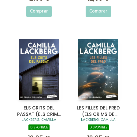
Comprar
Comprar
ELS CRITS DEL
LES FILLES DEL FRED
PASSAT (ELS CRIMS
(ELS CRIMS DE
LÄCKBERG, CAMILLA
LÄCKBERG, CAMILLA
DE FJÄLLBACKA)
FJÄLLBACKA)
DISPONIBLE
DISPONIBLE