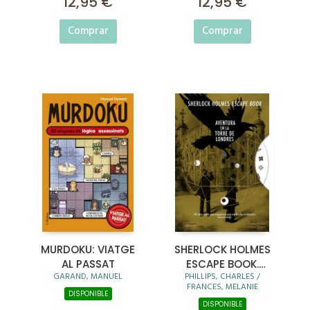
12,95 €
12,95 €
Comprar
Comprar
MURDOKU: VIATGE
SHERLOCK HOLMES
AL PASSAT
ESCAPE BOOK.
GARAND, MANUEL
PHILLIPS, CHARLES /
AVENTURA EN LA
FRANCES, MELANIE
TORRE DE LONDRES
DISPONIBLE
DISPONIBLE