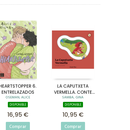
HEARTSTOPPER 6.
LA CAPUTXETA
ENTRELAZADOS
VERMELLA. CONTE
OSEMAN, ALICE
SAMBA, GINA
AMB PECES
LLISCANTS
DISPONIBLE
DISPONIBLE
16,95 €
10,95 €
Comprar
Comprar