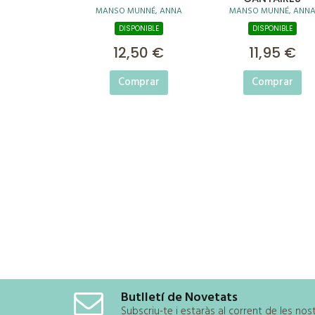
MANSO MUNNÉ, ANNA
MANSO MUNNÉ, ANN
DISPONIBLE
DISPONIBLE
12,50 €
11,95 €
Comprar
Comprar
Butlletí de Novetats
Subscriu-te i estaràs al corrent de les no