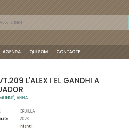
AGENDA
QUI SOM
CONTACTE
T.209 L'ALEX I EL GANDHI A
QUADOR
MUNNÉ, ANNA
:
CRUÏLLA
ició:
2023
Infantil