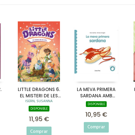
.
LITTLE DRAGONS 6.
LA MEVA PRIMERA
EL MISTERI DE LES
SARDANA AMB
ISERN, SUSANNA
ALES
TEXTURES
DISPONIBLE
DISPONIBLE
10,95 €
11,95 €
Comprar
Comprar