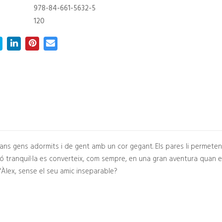
978-84-661-5632-5
120
cans gens adormits i de gent amb un cor gegant. Els pares li permeten
ió tranquil·la es converteix, com sempre, en una gran aventura quan 
l'Àlex, sense el seu amic inseparable?