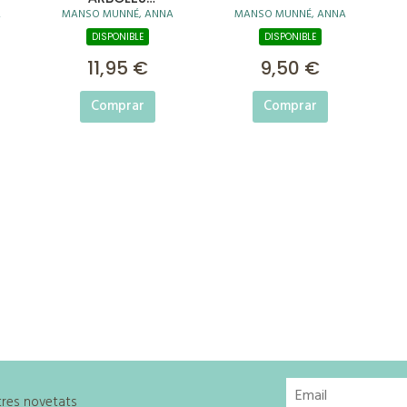
A
MANSO MUNNÉ, ANNA
MANSO MUNNÉ, ANNA
CANTARINES
DISPONIBLE
DISPONIBLE
11,95 €
9,50 €
Comprar
Comprar
stres novetats