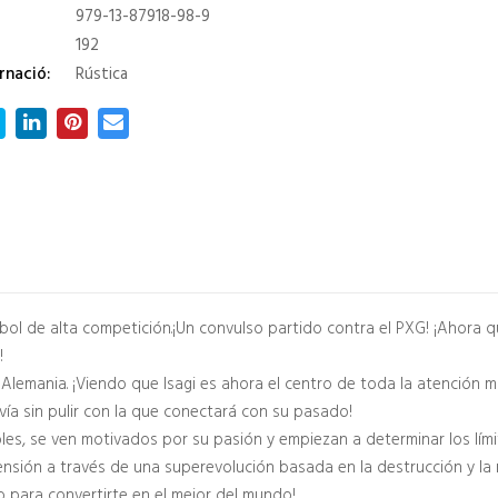
979-13-87918-98-9
192
rnació:
Rústica
l de alta competición.¡Un convulso partido contra el PXG! ¡Ahora q
!
Alemania. ¡Viendo que Isagi es ahora el centro de toda la atención m
ía sin pulir con la que conectará con su pasado!
les, se ven motivados por su pasión y empiezan a determinar los lími
nsión a través de una superevolución basada en la destrucción y la 
do para convertirte en el mejor del mundo!