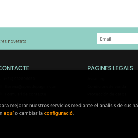
stres novetats
CONTACTE
PÀGINES LEGALS
(+34) 932806050
Aviso legal
llibreria@apeudepagina.com
Condicions de venda
Formulari de contacte
Protección de datos
Política de Cookies
para mejorar nuestros servicios mediante el análisis de sus h
ón
aquí
o cambiar la
configuració
.