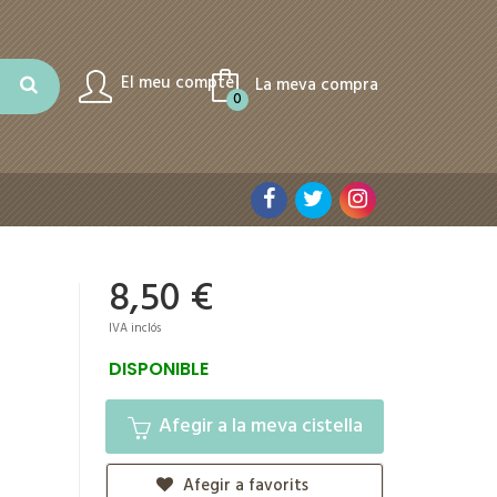
El meu compte
La meva compra
0
8,50 €
IVA inclós
DISPONIBLE
Afegir a la meva cistella
Afegir a favorits