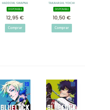
HADDOW, SWAPNA
TAKAHASHI, YOICHI
MACARRONES!
DISPONIBLE
DISPONIBLE
12,95 €
10,50 €
Comprar
Comprar