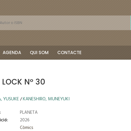
AGENDA
QUI SOM
CONTACTE
 LOCK Nº 30
, YUSUKE
KANESHIRO, MUNEYUKI
/
:
PLANETA
ició:
2026
Còmics