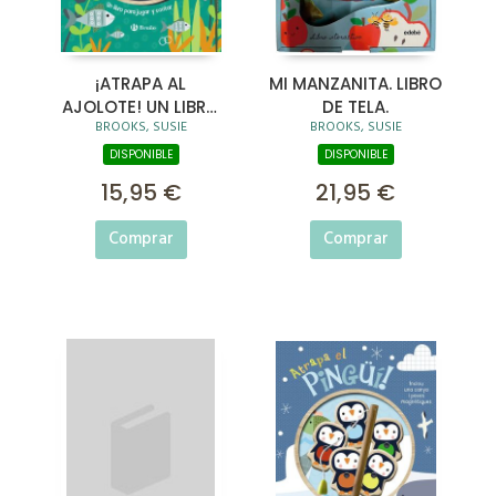
¡ATRAPA AL
MI MANZANITA. LIBRO
AJOLOTE! UN LIBRO
DE TELA.
BROOKS, SUSIE
BROOKS, SUSIE
PARA JUGAR Y
CONTAR
DISPONIBLE
DISPONIBLE
15,95 €
21,95 €
Comprar
Comprar