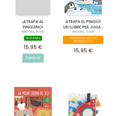
¡ATRAPA AL
ATRAPA EL PINGÜÍ!
PINGÜINO!
UN LLIBRE PER JUGAR
BROOKS, SUSIE
BROOKS, SUSIE
I COMPTAR
DISPONIBLE
DEMANA'NS-HO I HO
TINDREM AVIAT.
15,95 €
15,95 €
Comprar