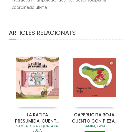
Interactiu i manipulatiu, ideal per desenvolupar la
coordinació ull-mà.
ARTICLES RELACIONATS
LA RATITA
CAPERUCITA ROJA.
PRESUMIDA. CUENTO
CUENTO CON PIEZAS
SAMBA, GINA / QUINTANA,
SAMBA, GINA
CON MECANISMOS
DESLIZABLES
JÚLIA