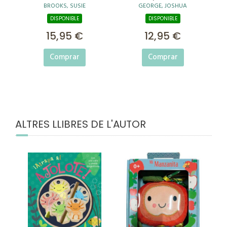
BROOKS, SUSIE
GEORGE, JOSHUA
PARA JUGAR Y
CONTAR
DISPONIBLE
DISPONIBLE
15,95 €
12,95 €
Comprar
Comprar
ALTRES LLIBRES DE L'AUTOR