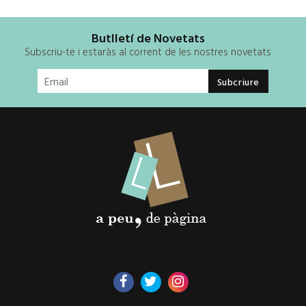
Butlletí de Novetats
Subscriu-te i estaràs al corrent de les nostres novetats