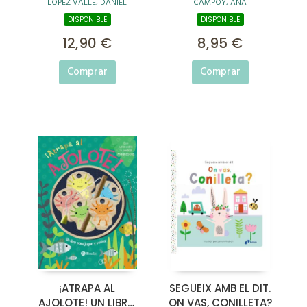
LÓPEZ VALLE, DANIEL
CAMPOY, ANA
FARAÓNICO
DISPONIBLE
DISPONIBLE
12,90 €
8,95 €
Comprar
Comprar
¡ATRAPA AL
SEGUEIX AMB EL DIT.
AJOLOTE! UN LIBRO
ON VAS, CONILLETA?