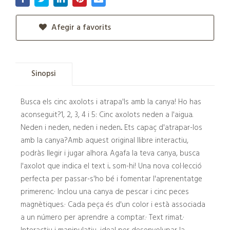
Afegir a favorits
Sinopsi
Busca els cinc axolots i atrapa'ls amb la canya! Ho has
aconseguit?1, 2, 3, 4 i 5: Cinc axolots neden a l'aigua.
Neden i neden, neden i neden... Ets capaç d'atrapar-los
amb la canya?Amb aquest original llibre interactiu,
podràs llegir i jugar alhora. Agafa la teva canya, busca
l'axolot que indica el text i... som-hi! Una nova col·lecció
perfecta per passar-s'ho bé i fomentar l'aprenentatge
primerenc.· Inclou una canya de pescar i cinc peces
magnètiques.· Cada peça és d'un color i està associada
a un número per aprendre a comptar.· Text rimat.·