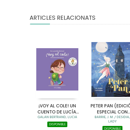
ARTICLES RELACIONATS
¡VOY AL COLE! UN
PETER PAN (EDICI
CUENTO DE LUCÍA,
ESPECIAL CON
GALAN BERTRAND, LUCIA
BARRIE, J. M. / DESIDIA,
MI PEDIATRA
CANTOS TINTADO
LADY
DISPONIBLE
DISPONIBLE