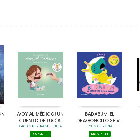
ÓN
¡VOY AL MÉDICO! UN
BADABUM. EL
CUENTO DE LUCÍA,
DRAGONCITO SE VA
GALAN BERTRAND, LUCIA
LYONA, LYONA
S)
MI PEDIATRA
A DORMIR
DISPONIBLE
DISPONIBLE