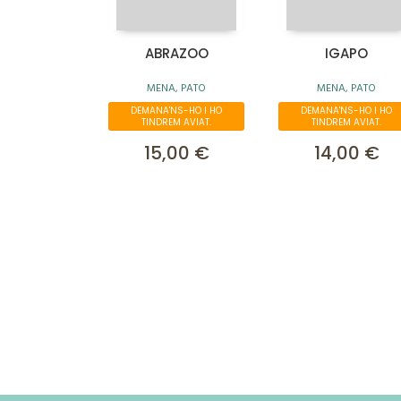
ABRAZOO
IGAPO
MENA, PATO
MENA, PATO
DEMANA'NS-HO I HO
DEMANA'NS-HO I HO
TINDREM AVIAT.
TINDREM AVIAT.
15,00 €
14,00 €