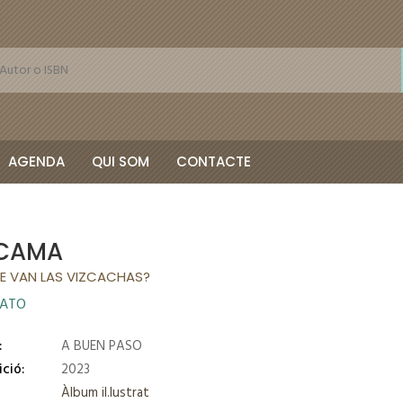
AGENDA
QUI SOM
CONTACTE
CAMA
E VAN LAS VIZCACHAS?
PATO
:
A BUEN PASO
ició:
2023
Àlbum il.lustrat