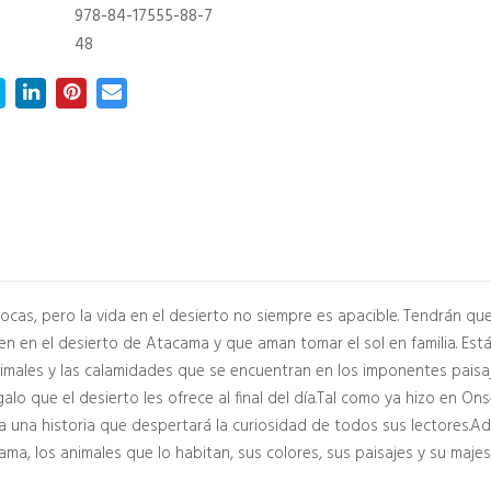
978-84-17555-88-7
48
 rocas, pero la vida en el desierto no siempre es apacible. Tendrán qu
n en el desierto de Atacama y que aman tomar el sol en familia. Está
imales y las calamidades que se encuentran en los imponentes paisaje
galo que el desierto les ofrece al final del día.Tal como ya hizo en
ta una historia que despertará la curiosidad de todos sus lectores.A
ama, los animales que lo habitan, sus colores, sus paisajes y su maje