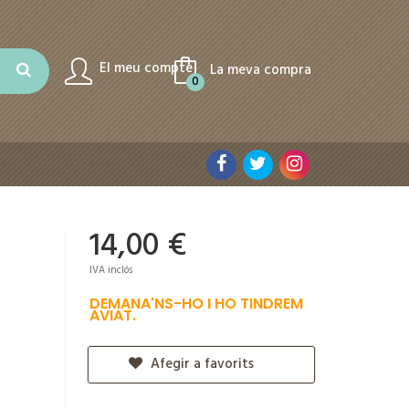
El meu compte
La meva compra
0
14,00 €
IVA inclós
DEMANA'NS-HO I HO TINDREM
AVIAT.
Afegir a favorits