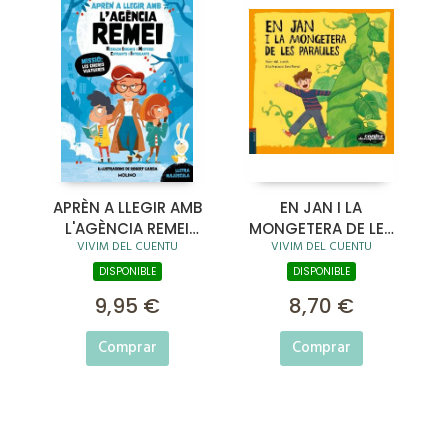
APRÈN A LLEGIR AMB
EN JAN I LA
L'AGÈNCIA REMEI
MONGETERA DE LES
VIVIM DEL CUENTU
VIVIM DEL CUENTU
(RESOLEM ENIGMES I
PARAULES
MISTERIS ESTRANYS I
DISPONIBLE
DISPONIBLE
INTRIG
9,95 €
8,70 €
Comprar
Comprar