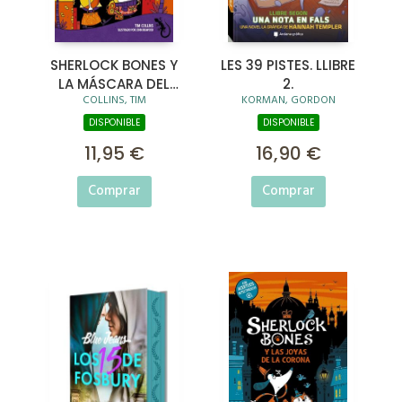
SHERLOCK BONES Y
LES 39 PISTES. LLIBRE
LA MÁSCARA DEL
2.
COLLINS, TIM
KORMAN, GORDON
FARAÓN
DISPONIBLE
DISPONIBLE
11,95 €
16,90 €
Comprar
Comprar