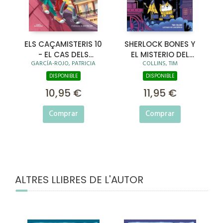
ELS CAÇAMISTERIS 10
SHERLOCK BONES Y
- EL CAS DELS
EL MISTERIO DEL
GARCÍA-ROJO, PATRICIA
COLLINS, TIM
LLADRES D'ART
MAGO
DISPONIBLE
DISPONIBLE
10,95 €
11,95 €
Comprar
Comprar
ALTRES LLIBRES DE L'AUTOR