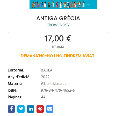
ANTIGA GRÈCIA
CROW, NOSY
17,00 €
IVA inclós
DEMANA'NS-HO I HO TINDREM AVIAT.
Editorial:
BAULA
Any d'edició:
2022
Matèria
Àlbum il.lustrat
ISBN:
978-84-479-4652-5
Pàgines:
44