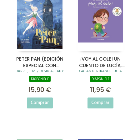
PETER PAN (EDICIÓN
¡VOY AL COLE! UN
ESPECIAL CON
CUENTO DE LUCÍA,
BARRIE, J. M. / DESIDIA, LADY
GALAN BERTRAND, LUCIA
CANTOS TINTADOS)
MI PEDIATRA
DISPONIBLE
DISPONIBLE
15,90 €
11,95 €
Comprar
Comprar