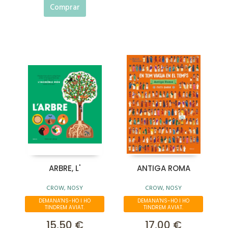
Comprar
ARBRE, L'
ANTIGA ROMA
CROW, NOSY
CROW, NOSY
DEMANA'NS-HO I HO
DEMANA'NS-HO I HO
TINDREM AVIAT.
TINDREM AVIAT.
15,50 €
17,00 €