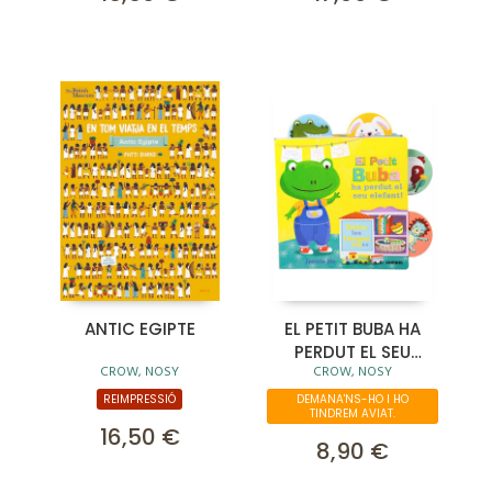
ANTIC EGIPTE
EL PETIT BUBA HA
PERDUT EL SEU
CROW, NOSY
CROW, NOSY
ELEFANT!
REIMPRESSIÓ
DEMANA'NS-HO I HO
TINDREM AVIAT.
16,50 €
8,90 €