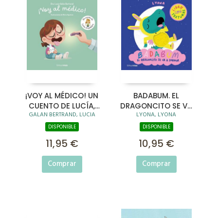
¡VOY AL MÉDICO! UN
BADABUM. EL
CUENTO DE LUCÍA,
DRAGONCITO SE VA
GALAN BERTRAND, LUCIA
LYONA, LYONA
MI PEDIATRA
A DORMIR
DISPONIBLE
DISPONIBLE
11,95 €
10,95 €
Comprar
Comprar