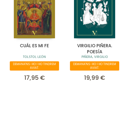
CUÁL ES MI FE
VIRGILIO PIÑERA.
POESÍA
TOLSTOI, LEÓN
PIÑERA, VIRGILIO
DEMANA'NS-HO I HO TINDREM
DEMANA'NS-HO I HO TINDREM
AVIAT.
AVIAT.
17,95 €
19,99 €