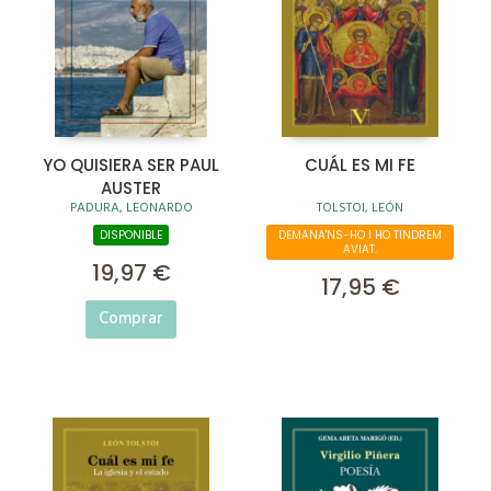
YO QUISIERA SER PAUL
CUÁL ES MI FE
AUSTER
PADURA, LEONARDO
TOLSTOI, LEÓN
DISPONIBLE
DEMANA'NS-HO I HO TINDREM
AVIAT.
19,97 €
17,95 €
Comprar