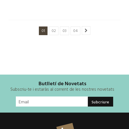
01
02
03
04
Butlletí de Novetats
Subscriu-te i estaràs al corrent de les nostres novetats