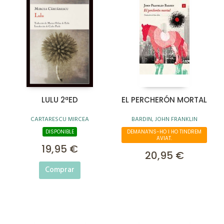
LULU 2ªED
EL PERCHERÓN MORTAL
CARTARESCU MIRCEA
BARDIN, JOHN FRANKLIN
DISPONIBLE
DEMANA'NS-HO I HO TINDREM
AVIAT.
19,95 €
20,95 €
Comprar