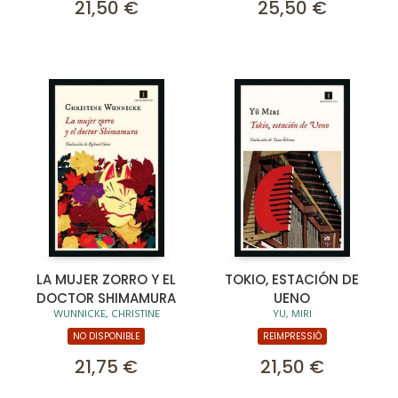
21,50 €
25,50 €
LA MUJER ZORRO Y EL
TOKIO, ESTACIÓN DE
DOCTOR SHIMAMURA
UENO
WUNNICKE, CHRISTINE
YU, MIRI
NO DISPONIBLE
REIMPRESSIÓ
21,75 €
21,50 €