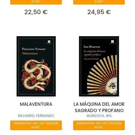
AVIAT.
AVIAT.
22,50 €
24,95 €
MALAVENTURA
LA MÁQUINA DEL AMOR
SAGRADO Y PROFANO
NAVARRO, FERNANDO
MURDOCH, IRIS
DEMANA'NS-HO I HO TINDREM
DEMANA'NS-HO I HO TINDREM
AVIAT.
AVIAT.