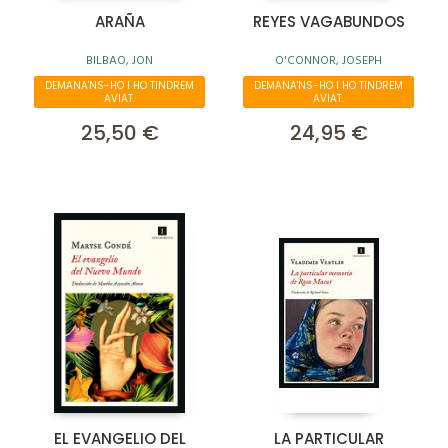
ARAÑA
REYES VAGABUNDOS
BILBAO, JON
O'CONNOR, JOSEPH
DEMANA'NS-HO I HO TINDREM
DEMANA'NS-HO I HO TINDREM
AVIAT.
AVIAT.
25,50 €
24,95 €
EL EVANGELIO DEL
LA PARTICULAR