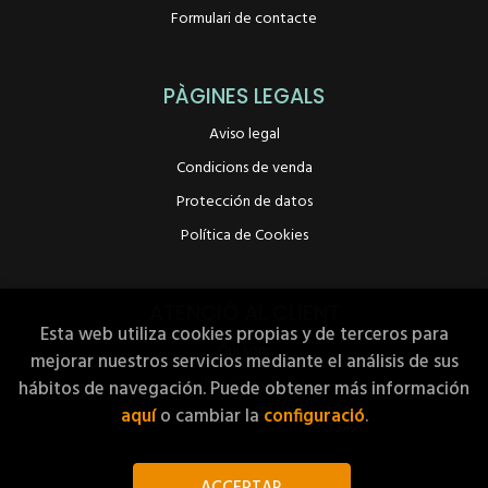
Formulari de contacte
PÀGINES LEGALS
Aviso legal
Condicions de venda
Protección de datos
Política de Cookies
ATENCIÓ AL CLIENT
Esta web utiliza cookies propias y de terceros para
Qui som
mejorar nuestros servicios mediante el análisis de sus
Pedidos especiales
hábitos de navegación. Puede obtener más información
aquí
o cambiar la
configuració
.