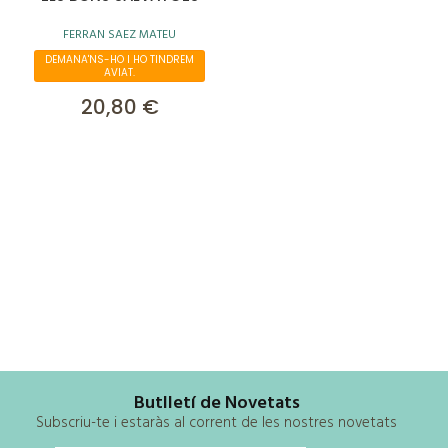
FERRAN SAEZ MATEU
DEMANA'NS-HO I HO TINDREM
AVIAT.
20,80 €
Butlletí de Novetats
Subscriu-te i estaràs al corrent de les nostres novetats