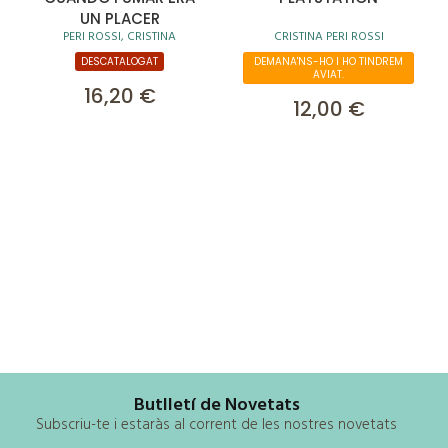
UN PLACER
PERI ROSSI, CRISTINA
CRISTINA PERI ROSSI
DESCATALOGAT
DEMANA'NS-HO I HO TINDREM
AVIAT.
16,20 €
12,00 €
Butlletí de Novetats
Subscriu-te i estaràs al corrent de les nostres novetats