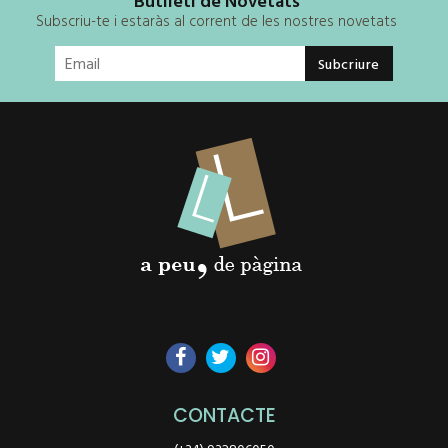
Butlletí de Novetats
Subscriu-te i estaràs al corrent de les nostres novetats
CONTACTE