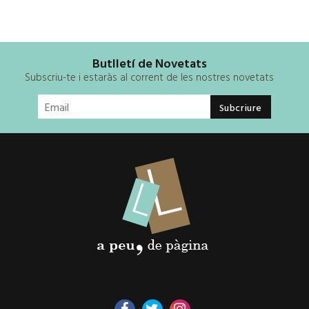
Butlletí de Novetats
Subscriu-te i estaràs al corrent de les nostres novetats