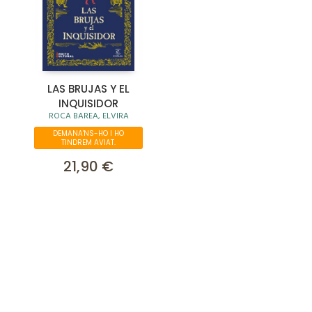
LAS BRUJAS Y EL
INQUISIDOR
ROCA BAREA, ELVIRA
DEMANA'NS-HO I HO
TINDREM AVIAT.
21,90 €