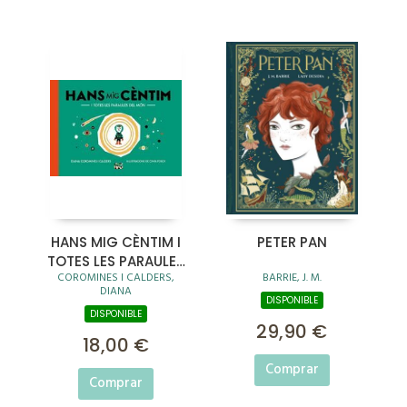
HANS MIG CÈNTIM I
PETER PAN
TOTES LES PARAULES
COROMINES I CALDERS,
BARRIE, J. M.
DEL MÓN
DIANA
DISPONIBLE
DISPONIBLE
29,90 €
18,00 €
Comprar
Comprar