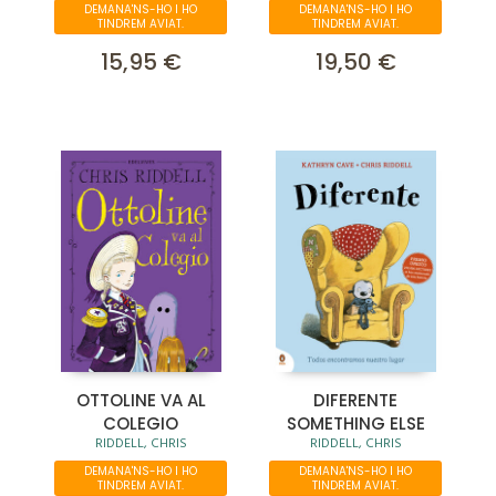
DEMANA'NS-HO I HO
DEMANA'NS-HO I HO
TINDREM AVIAT.
TINDREM AVIAT.
15,95 €
19,50 €
OTTOLINE VA AL
DIFERENTE
COLEGIO
SOMETHING ELSE
RIDDELL, CHRIS
RIDDELL, CHRIS
DEMANA'NS-HO I HO
DEMANA'NS-HO I HO
TINDREM AVIAT.
TINDREM AVIAT.