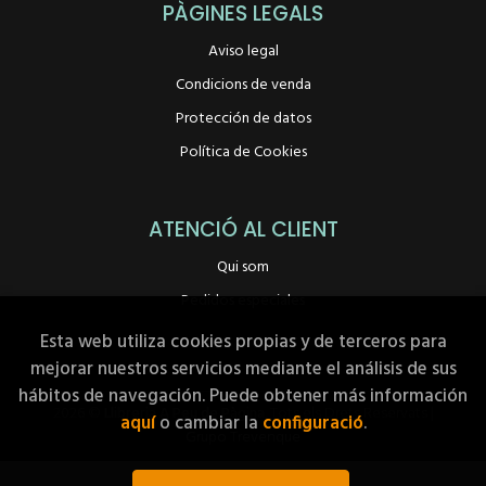
PÀGINES LEGALS
Aviso legal
Condicions de venda
Protección de datos
Política de Cookies
ATENCIÓ AL CLIENT
Qui som
Pedidos especiales
Esta web utiliza cookies propias y de terceros para
mejorar nuestros servicios mediante el análisis de sus
hábitos de navegación. Puede obtener más información
2026 ©
Llibreria A Peu de Pàgina
. Tots els Drets Reservats |
aquí
o cambiar la
configuració
.
Grupo Trevenque