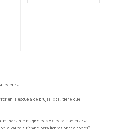
su padre!».
or en la escuela de brujas local, tiene que
lo humanamente mágico posible para mantenerse
con la varita a tiempo para impresionar a todos?