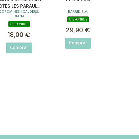
OTES LES PARAULES
COROMINES I CALDERS,
BARRIE, J. M.
DEL MÓN
DIANA
DISPONIBLE
DISPONIBLE
29,90 €
18,00 €
Comprar
Comprar