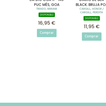
PUC MÉS, GOA
BLACK. BRUJA PO
TIRADO, MIRIAM
CARGILL, HONOR /
ACCIDENTE
CARGILL, PERDITA
DISPONIBLE
DISPONIBLE
16,95 €
11,95 €
Comprar
Comprar