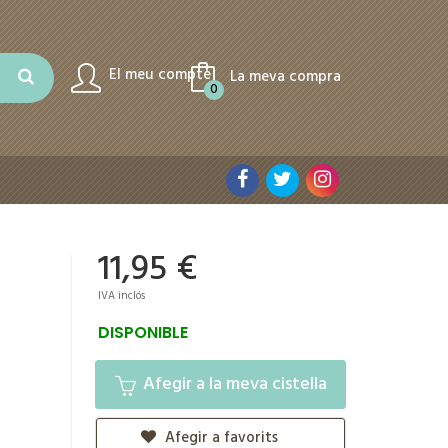
El meu compte
La meva compra
0
11,95 €
IVA inclós
DISPONIBLE
Afegir a la meva cistella
Afegir a favorits