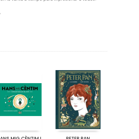
?
ANS MIG CÈNTIM I
PETER PAN