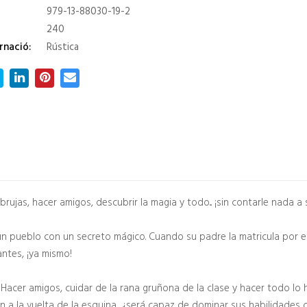
979-13-88030-19-2
240
rnació:
Rústica
ujas, hacer amigos, descubrir la magia y todo... ¡sin contarle nada a 
un pueblo con un secreto mágico. Cuando su padre la matricula por err
ntes, ¡ya mismo!
 Hacer amigos, cuidar de la rana gruñona de la clase y hacer todo 
n a la vuelta de la esquina, ¿será capaz de dominar sus habilidades 