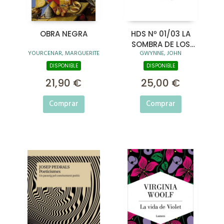
OBRA NEGRA
HDS Nº 01/03 LA
SOMBRA DE LOS
YOURCENAR, MARGUERITE
GWYNNE, JOHN
DIOSES (CANTOS
TINTADOS)
DISPONIBLE
DISPONIBLE
21,90 €
25,00 €
Comprar
Comprar