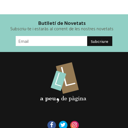
Butlletí de Novetats
Subscriu-te i estaràs al corrent de les nostres novetats