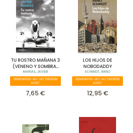
TU ROSTRO MAÑANA 3
LOS HIJOS DE
(VENENO Y SOMBRA...
NOBODADDY
MARIAS, JAVIER
SCHMIDT, ARNO
DEMANA'NS-HO I HO TINDREM
DEMANA'NS-HO I HO TINDREM
AVIAT.
AVIAT.
7,65 €
12,95 €