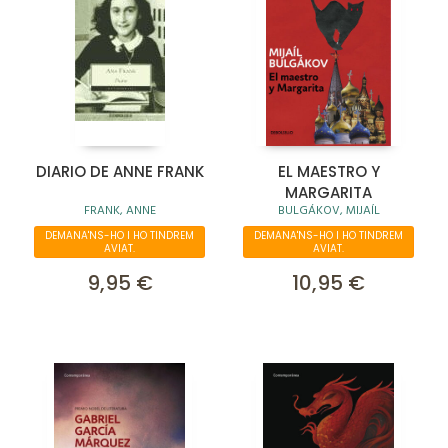
DIARIO DE ANNE FRANK
EL MAESTRO Y
MARGARITA
FRANK, ANNE
BULGÁKOV, MIJAÍL
DEMANA'NS-HO I HO TINDREM
DEMANA'NS-HO I HO TINDREM
AVIAT.
AVIAT.
9,95 €
10,95 €