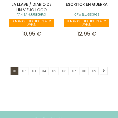
LA LLAVE / DIARIO DE
ESCRITOR EN GUERRA
UN VIEJO LOCO
TANIZAKI,JUNICHIRÔ
ORWELL,GEORGE
DEMANA'NS-HO I HO TINDREM
DEMANA'NS-HO I HO TINDREM
AVIAT.
AVIAT.
10,95 €
12,95 €
01
02
03
04
05
06
07
08
09