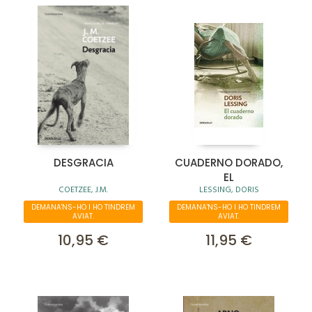
DESGRACIA
CUADERNO DORADO,
EL
COETZEE, J.M.
LESSING, DORIS
DEMANA'NS-HO I HO TINDREM
DEMANA'NS-HO I HO TINDREM
AVIAT.
AVIAT.
10,95 €
11,95 €