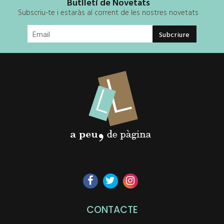
Butlletí de Novetats
Subscriu-te i estaràs al corrent de les nostres novetats
CONTACTE