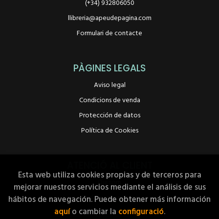
(+34) 932806050
llibreria@apeudepagina.com
Formulari de contacte
PÀGINES LEGALS
Aviso legal
Condicions de venda
Protección de datos
Política de Cookies
ATENCIÓ AL CLIENT
Esta web utiliza cookies propias y de terceros para
Qui som
mejorar nuestros servicios mediante el análisis de sus
Pedidos especiales
hábitos de navegación. Puede obtener más información
aquí
o cambiar la
configuració
.