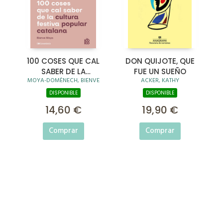
100 COSES QUE CAL
DON QUIJOTE, QUE
SABER DE LA
FUE UN SUEÑO
MOYA-DOMÈNECH, BIENVE
ACKER, KATHY
CULTURA FESTIVA
POPULAR CATALANA
DISPONIBLE
DISPONIBLE
14,60 €
19,90 €
Comprar
Comprar