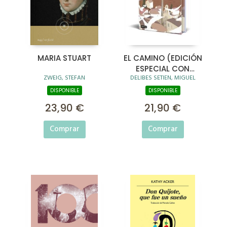
MARIA STUART
EL CAMINO (EDICIÓN
ESPECIAL CON
ZWEIG, STEFAN
DELIBES SETIEN, MIGUEL
CANTOS TINTADOS)
DISPONIBLE
DISPONIBLE
23,90 €
21,90 €
Comprar
Comprar