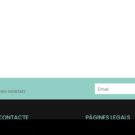
stres novetats
CONTACTE
PÀGINES LEGALS
(+34) 932806050
Aviso legal