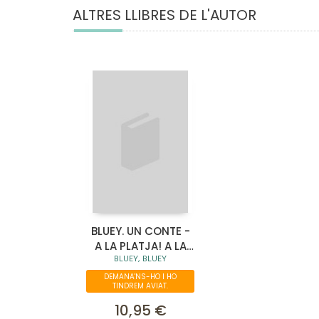
ALTRES LLIBRES DE L'AUTOR
BLUEY. UN CONTE -
A LA PLATJA! A LA
BLUEY, BLUEY
PISCINA! PACK AMB
DOS LLIBRES DE
DEMANA'NS-HO I HO
TINDREM AVIAT.
BLUEY PER G
10,95 €