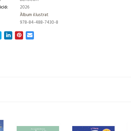
ició:
2026
Àlbum il.lustrat
978-84-488-7430-8