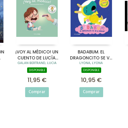
ÓN
¡VOY AL MÉDICO! UN
BADABUM. EL
CUENTO DE LUCÍA,
DRAGONCITO SE VA
GALAN BERTRAND, LUCIA
LYONA, LYONA
S)
MI PEDIATRA
A DORMIR
DISPONIBLE
DISPONIBLE
11,95 €
10,95 €
Comprar
Comprar