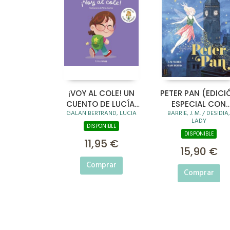
¡VOY AL COLE! UN
PETER PAN (EDICI
CUENTO DE LUCÍA,
ESPECIAL CON
GALAN BERTRAND, LUCIA
BARRIE, J. M. / DESIDIA,
MI PEDIATRA
CANTOS TINTADO
LADY
DISPONIBLE
DISPONIBLE
11,95 €
15,90 €
Comprar
Comprar