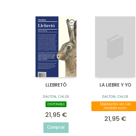
LLEBRETÓ
LA LIEBRE Y YO
DALTON, CHLOE
DALTON, CHLOE
DISPONIBLE
DEMANA'NS-HO I HO
TINDREM AVIAT.
21,95 €
21,95 €
Comprar