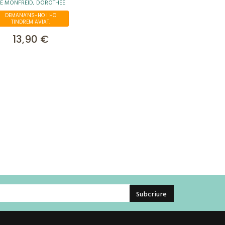
E MONFREID, DOROTHÉE
DEMANA'NS-HO I HO
TINDREM AVIAT.
13,90 €