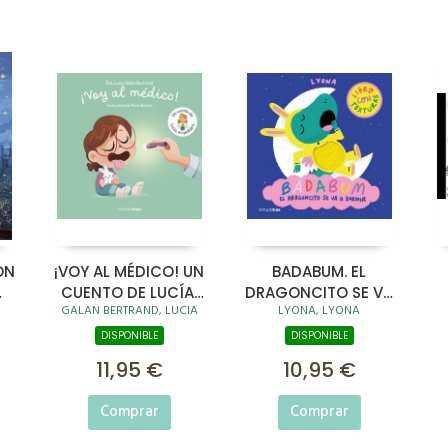
ÓN
¡VOY AL MÉDICO! UN
BADABUM. EL
CUENTO DE LUCÍA,
DRAGONCITO SE VA
GALAN BERTRAND, LUCIA
LYONA, LYONA
S)
MI PEDIATRA
A DORMIR
DISPONIBLE
DISPONIBLE
11,95 €
10,95 €
Comprar
Comprar