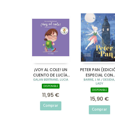
¡VOY AL COLE! UN
PETER PAN (EDICI
CUENTO DE LUCÍA,
ESPECIAL CON
GALAN BERTRAND, LUCIA
BARRIE, J. M. / DESIDIA,
MI PEDIATRA
CANTOS TINTADO
LADY
DISPONIBLE
DISPONIBLE
11,95 €
15,90 €
Comprar
Comprar