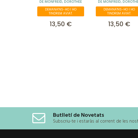
DE MONFREID, DOROTHÉE
DE MONFREID, DOROTH
MUNDO, EL
DEMANA'NS-HO I HO
DEMANA'NS-HO I HO
TINDREM AVIAT.
TINDREM AVIAT.
13,50 €
13,50 €
Butlletí de Novetats
Subscriu-te i estaràs al corrent de les no