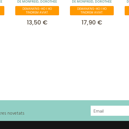
ÉE
DE MONFREID, DOROTHÉE
DE MONFREID, DOROTHÉE
D
DEMANA'NS-HO I HO
DEMANA'NS-HO I HO
TINDREM AVIAT.
TINDREM AVIAT.
13,50 €
17,90 €
stres novetats