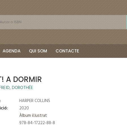
AGENDA
QUI SOM
CONTACTE
! A DORMIR
REID, DOROTHÉE
:
HARPER COLLINS
ició:
2020
Àlbum il.lustrat
978-84-17222-88-8