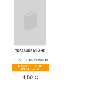
TREASURE ISLAND
LOUIS STEVENSON, ROBERT
DEMANA'NS-HO I HO
TINDREM AVIAT.
4,50 €