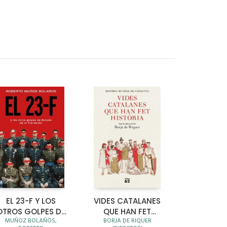
EL 23-F Y LOS
VIDES CATALANES
OTROS GOLPES DE
QUE HAN FET
MUÑOZ BOLAÑOS,
BORJA DE RIQUER
ESTADO DE LA
HISTÒRIA