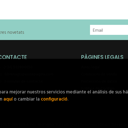
stres novetats
CONTACTE
PÀGINES LEGALS
(+34) 932806050
Aviso legal
llibreria@apeudepagina.com
Condicions de venda
Formulari de contacte
Protección de datos
Política de Cookies
para mejorar nuestros servicios mediante el análisis de sus h
ón
aquí
o cambiar la
configuració
.
2026 ©
Llibreria A Peu de Pàgina
. Tots els Drets Reservats |
Grupo Trevenqu