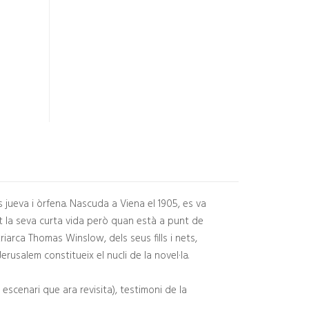
s jueva i òrfena. Nascuda a Viena el 1905, es va
cat la seva curta vida però quan està a punt de
triarca Thomas Winslow, dels seus fills i nets,
erusalem constitueix el nucli de la novel·la.
escenari que ara revisita), testimoni de la