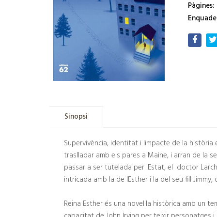
Pàgines:
Enquade
Sinopsi
Supervivència, identitat i limpacte de la històri
traslladar amb els pares a Maine, i arran de la s
passar a ser tutelada per lEstat, el doctor Larch 
intricada amb la de lEsther i la del seu fill Jimmy
Reina Esther és una novel·la històrica amb un tem
capacitat de John Irving per teixir personatges i 