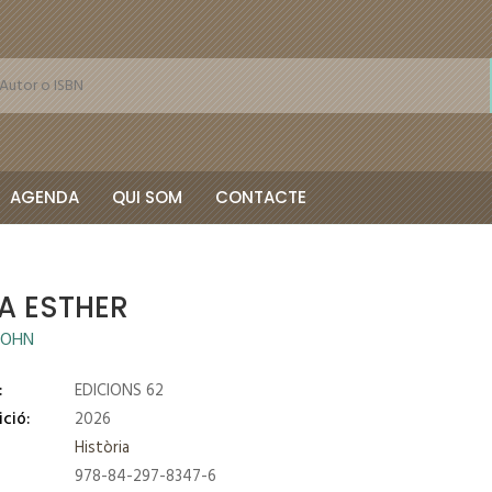
AGENDA
QUI SOM
CONTACTE
A ESTHER
 JOHN
:
EDICIONS 62
ició:
2026
Història
978-84-297-8347-6