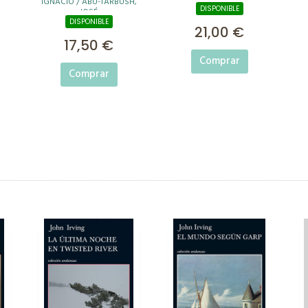
IGNACIO / ABU-TARBUSH,
DISPONIBLE
JOSÉ
DISPONIBLE
21,00 €
17,50 €
Comprar
Comprar