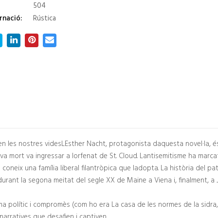
504
rnació:
Rústica
a en les nostres videsLEsther Nacht, protagonista daquesta novel·la, é
eva mort va ingressar a lorfenat de St. Cloud. Lantisemitisme ha mar
coneix una família liberal filantròpica que ladopta. La història del pa
, durant la segona meitat del segle XX de Maine a Viena i, finalment, a J
a polític i compromès (com ho era La casa de les normes de la sidra, 
narratives que desafien i captiven.