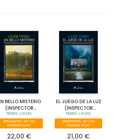
N BELLO MISTERIO
EL JUEGO DE LA LUZ
(INSPECTOR
(INSPECTOR
PENNY, LOUISE
PENNY, LOUISE
RMAND GAMACHE
ARMAND GAMACHE
8)
7)
DEMANA'NS-HO I HO
DEMANA'NS-HO I HO
TINDREM AVIAT.
TINDREM AVIAT.
22,00 €
21,00 €