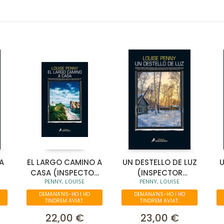
A
EL LARGO CAMINO A
UN DESTELLO DE LUZ
U
CASA (INSPECTOR
(INSPECTOR
PENNY, LOUISE
PENNY, LOUISE
ARMAND GAMACHE
ARMAND GAMACHE
A
10)
9)
DEMANA'NS-HO I HO
DEMANA'NS-HO I HO
TINDREM AVIAT.
TINDREM AVIAT.
22,00 €
23,00 €