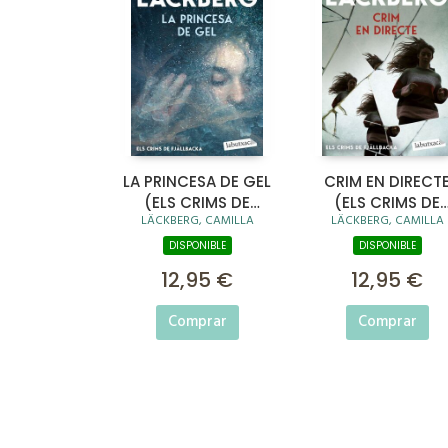
LA PRINCESA DE GEL
CRIM EN DIRECT
(ELS CRIMS DE
(ELS CRIMS DE
LÄCKBERG, CAMILLA
LÄCKBERG, CAMILLA
FJÄLLBACKA)
FJÄLLBACKA)
DISPONIBLE
DISPONIBLE
12,95 €
12,95 €
Comprar
Comprar