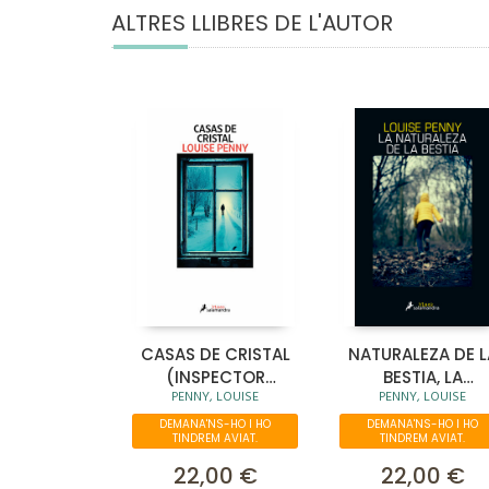
ALTRES LLIBRES DE L'AUTOR
CASAS DE CRISTAL
NATURALEZA DE L
(INSPECTOR
BESTIA, LA
PENNY, LOUISE
PENNY, LOUISE
ARMAND GAMACHE
(GAMACHE 11)
13)
DEMANA'NS-HO I HO
DEMANA'NS-HO I HO
TINDREM AVIAT.
TINDREM AVIAT.
22,00 €
22,00 €