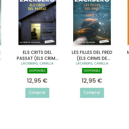
E
ELS CRITS DEL
LES FILLES DEL FRED
PASSAT (ELS CRIMS
(ELS CRIMS DE
LÄCKBERG, CAMILLA
LÄCKBERG, CAMILLA
DE FJÄLLBACKA)
FJÄLLBACKA)
DISPONIBLE
DISPONIBLE
12,95 €
12,95 €
Comprar
Comprar