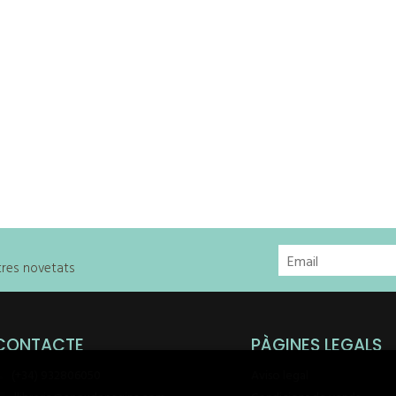
stres novetats
CONTACTE
PÀGINES LEGALS
(+34) 932806050
Aviso legal