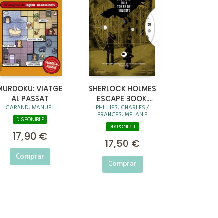
MURDOKU: VIATGE
SHERLOCK HOLMES
AL PASSAT
ESCAPE BOOK.
GARAND, MANUEL
PHILLIPS, CHARLES /
AVENTURA EN LA
FRANCES, MELANIE
TORRE DE LONDRES
DISPONIBLE
DISPONIBLE
17,90 €
17,50 €
Comprar
Comprar