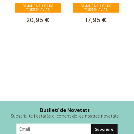
DEMANA'NS-HO I HO
DEMANA'NS-HO I HO
TINDREM AVIAT.
TINDREM AVIAT.
20,95 €
17,95 €
Butlletí de Novetats
Subscriu-te i estaràs al corrent de les nostres novetats