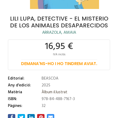
LILI LUPA, DETECTIVE - EL MISTERIO
DE LOS ANIMALES DESAPARECIDOS
ARRAZOLA, AMAIA
16,95 €
IVA inclós
DEMANA'NS-HO I HO TINDREM AVIAT.
Editorial:
BEASCOA
Any d'edició:
2025
Matèria
Àlbum il.lustrat
ISBN:
978-84-488-7167-3
Pàgines:
32