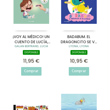
¡VOY AL MÉDICO! UN
BADABUM. EL
CUENTO DE LUCÍA,
DRAGONCITO SE VA
GALAN BERTRAND, LUCIA
LYONA, LYONA
MI PEDIATRA
A DORMIR
DISPONIBLE
DISPONIBLE
11,95 €
10,95 €
Comprar
Comprar