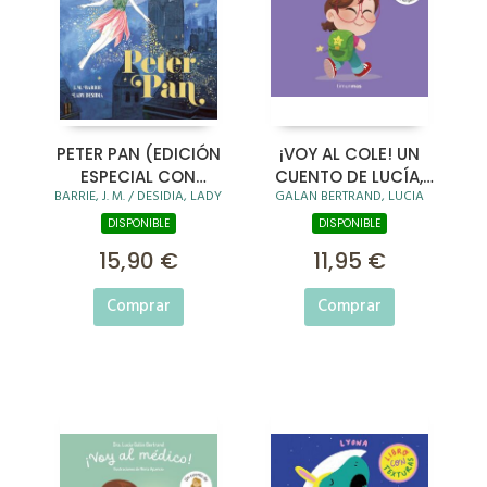
PETER PAN (EDICIÓN
¡VOY AL COLE! UN
ESPECIAL CON
CUENTO DE LUCÍA,
BARRIE, J. M. / DESIDIA, LADY
GALAN BERTRAND, LUCIA
CANTOS TINTADOS)
MI PEDIATRA
DISPONIBLE
DISPONIBLE
15,90 €
11,95 €
Comprar
Comprar