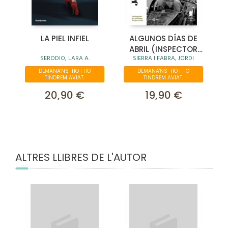
LA PIEL INFIEL
ALGUNOS DÍAS DE
ABRIL (INSPECTOR
SERODIO, LARA A.
SIERRA I FABRA, JORDI
MASCARELL 14)
DEMANA'NS-HO I HO
DEMANA'NS-HO I HO
TINDREM AVIAT.
TINDREM AVIAT.
20,90 €
19,90 €
ALTRES LLIBRES DE L'AUTOR