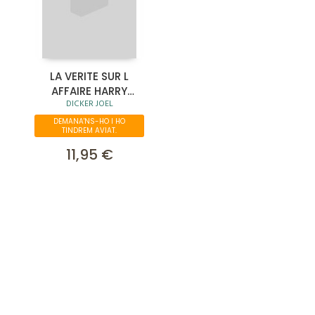
LA VERITE SUR L
AFFAIRE HARRY
DICKER JOEL
QUBERT
DEMANA'NS-HO I HO
TINDREM AVIAT.
11,95 €