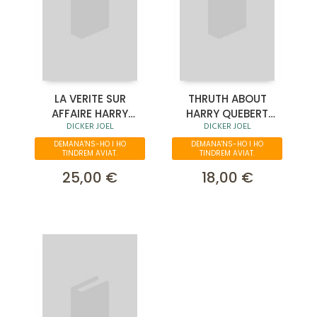
LA VERITE SUR
THRUTH ABOUT
AFFAIRE HARRY
HARRY QUEBERT
DICKER JOEL
DICKER JOEL
QUBERT
AFFAR
DEMANA'NS-HO I HO
DEMANA'NS-HO I HO
TINDREM AVIAT.
TINDREM AVIAT.
25,00 €
18,00 €