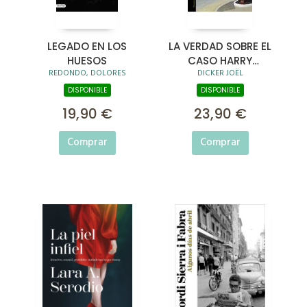
LEGADO EN LOS
LA VERDAD SOBRE EL
HUESOS
CASO HARRY
REDONDO, DOLORES
DICKER JOËL
QUEBERT
DISPONIBLE
DISPONIBLE
19,90 €
23,90 €
Comprar
Comprar