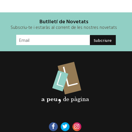
Butlletí de Novetats
Subscriu-te i estaràs al corrent de les nostres novetats