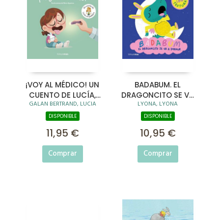
¡VOY AL MÉDICO! UN
BADABUM. EL
CUENTO DE LUCÍA,
DRAGONCITO SE VA
GALAN BERTRAND, LUCIA
LYONA, LYONA
MI PEDIATRA
A DORMIR
DISPONIBLE
DISPONIBLE
11,95 €
10,95 €
Comprar
Comprar