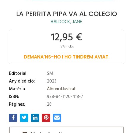
LA PERRITA PIPA VA AL COLEGIO
BALDOCK, JANE
12,95 €
IVA inclós
DEMANA'NS-HO I HO TINDREM AVIAT.
Editorial:
SM
Any d'edició:
2023
Matèria
Àlbum il.lustrat
ISBN:
978-84-1120-418-7
Pàgines:
26