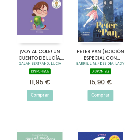
¡VOY AL COLE! UN
PETER PAN (EDICIÓN
CUENTO DE LUCÍA,
ESPECIAL CON
GALAN BERTRAND, LUCIA
BARRIE, J. M. / DESIDIA, LADY
MI PEDIATRA
CANTOS TINTADOS)
DISPONIBLE
DISPONIBLE
11,95 €
15,90 €
Comprar
Comprar