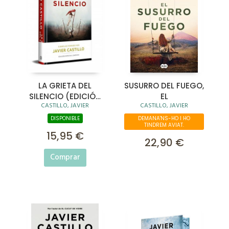
LA GRIETA DEL
SUSURRO DEL FUEGO,
SILENCIO (EDICIÓN
EL
CASTILLO, JAVIER
CASTILLO, JAVIER
LIMITADA)
DISPONIBLE
DEMANA'NS-HO I HO
TINDREM AVIAT.
15,95 €
22,90 €
Comprar