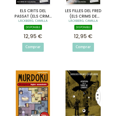
ELS CRITS DEL
LES FILLES DEL FRED
PASSAT (ELS CRIMS
(ELS CRIMS DE
LÄCKBERG, CAMILLA
LÄCKBERG, CAMILLA
DE FJÄLLBACKA)
FJÄLLBACKA)
DISPONIBLE
DISPONIBLE
12,95 €
12,95 €
Comprar
Comprar