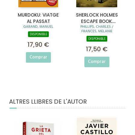
MURDOKU: VIATGE
SHERLOCK HOLMES
AL PASSAT
ESCAPE BOOK.
GARAND, MANUEL
PHILLIPS, CHARLES /
AVENTURA EN LA
FRANCES, MELANIE
TORRE DE LONDRES
DISPONIBLE
DISPONIBLE
17,90 €
17,50 €
Comprar
Comprar
ALTRES LLIBRES DE L'AUTOR