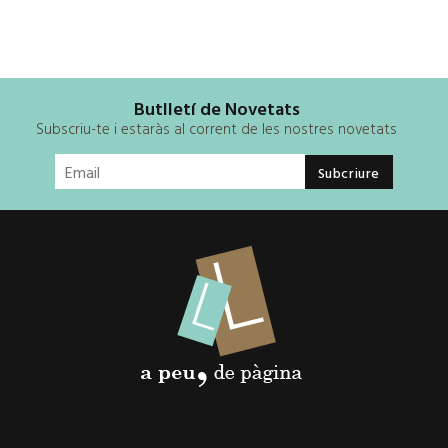
Butlletí de Novetats
Subscriu-te i estaràs al corrent de les nostres novetats