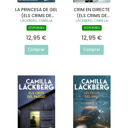
LA PRINCESA DE GEL
CRIM EN DIRECTE
(ELS CRIMS DE
(ELS CRIMS DE
LÄCKBERG, CAMILLA
LÄCKBERG, CAMILLA
FJÄLLBACKA)
FJÄLLBACKA)
DISPONIBLE
DISPONIBLE
12,95 €
12,95 €
Comprar
Comprar