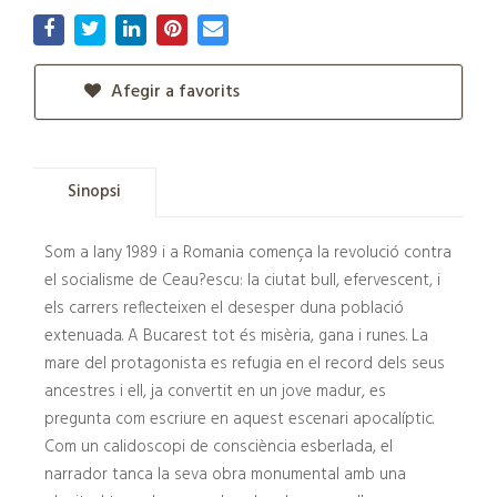
Afegir a favorits
Sinopsi
Som a lany 1989 i a Romania comença la revolució contra
el socialisme de Ceau?escu: la ciutat bull, efervescent, i
els carrers reflecteixen el desesper duna població
extenuada. A Bucarest tot és misèria, gana i runes. La
mare del protagonista es refugia en el record dels seus
ancestres i ell, ja convertit en un jove madur, es
pregunta com escriure en aquest escenari apocalíptic.
Com un calidoscopi de consciència esberlada, el
narrador tanca la seva obra monumental amb una