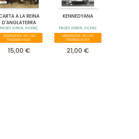
CARTA A LA REINA
KENNEDYANA
D'ANGLATERRA
PAGÈS JORDÀ, VICENÇ
PAGÈS JORDÀ, VICENÇ
DEMANA'NS-HO I HO
DEMANA'NS-HO I HO
TINDREM AVIAT.
TINDREM AVIAT.
15,00 €
21,00 €