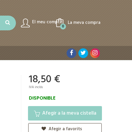
El meu compte
La meva compra
0
18,50 €
IVA inclós
DISPONIBLE
Afegir a la meva cistella
Afegir a favorits