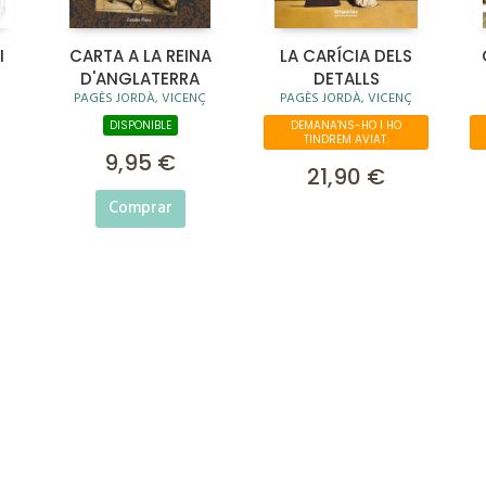
I
CARTA A LA REINA
LA CARÍCIA DELS
D'ANGLATERRA
DETALLS
PAGÈS JORDÀ, VICENÇ
PAGÈS JORDÀ, VICENÇ
DISPONIBLE
DEMANA'NS-HO I HO
TINDREM AVIAT.
9,95 €
21,90 €
Comprar