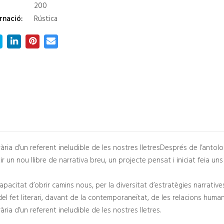
200
rnació:
Rústica
ària d’un referent ineludible de les nostres lletresDesprés de l’antolo
ir un nou llibre de narrativa breu, un projecte pensat i iniciat feia u
pacitat d’obrir camins nous, per la diversitat d’estratègies narrative
 del fet literari, davant de la contemporaneïtat, de les relacions huma
ria d’un referent ineludible de les nostres lletres.