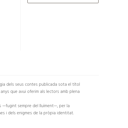
gia dels seus contes publicada sota el títol
ns anys que avui oferim als lectors amb plena
s —fugint sempre del lluïment—, per la
nes i dels enigmes de la pròpia identitat.