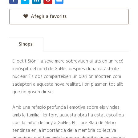
Afegir a favorits
Sinopsi
El petit Siôn i la seva mare sobreviuen aïllats en un racó
inhòspit del nord de Gal·les després duna catàstrofe
nuclear. Els dos comparteixen un diari on mostren com
sadapten a aquesta nova realitat, i on plasmen tot allò
que no gosen dir-se.
Amb una reflexió profunda i emotiva sobre els vincles
amb la família i lentorn, aquesta obra ha estat escollida
com la millor de lany a Gal·les. El Llibre Blau de Nebo
sendinsa en la importància de la memòria col·lectiva i