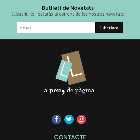
Butlletí de Novetats
Subscriu-te i estaràs al corrent de les nostres novetats
CONTACTE