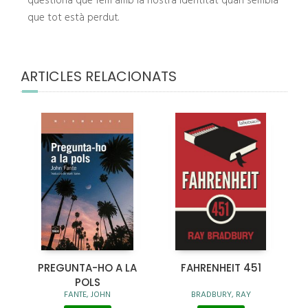
qüestiona què fem amb la nostra identitat quan sembla
que tot està perdut.
ARTICLES RELACIONATS
PREGUNTA-HO A LA
FAHRENHEIT 451
POLS
FANTE, JOHN
BRADBURY, RAY