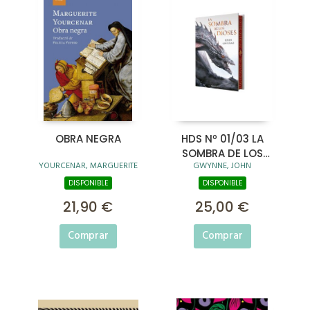
OBRA NEGRA
HDS Nº 01/03 LA
SOMBRA DE LOS
YOURCENAR, MARGUERITE
GWYNNE, JOHN
DIOSES (CANTOS
TINTADOS)
DISPONIBLE
DISPONIBLE
21,90 €
25,00 €
Comprar
Comprar