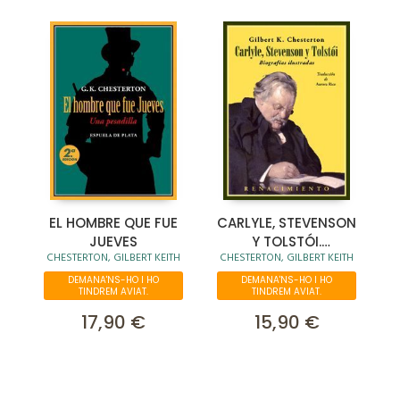
EL HOMBRE QUE FUE
CARLYLE, STEVENSON
JUEVES
Y TOLSTÓI.
CHESTERTON, GILBERT KEITH
CHESTERTON, GILBERT KEITH
BIOGRAFÍAS
ILUSTRADAS
DEMANA'NS-HO I HO
DEMANA'NS-HO I HO
TINDREM AVIAT.
TINDREM AVIAT.
17,90 €
15,90 €