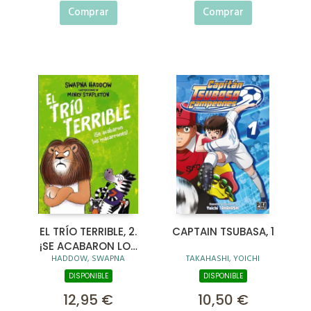
Comprar
Comprar
EL TRÍO TERRIBLE, 2.
CAPTAIN TSUBASA, 1
¡SE ACABARON LOS
HADDOW, SWAPNA
TAKAHASHI, YOICHI
MACARRONES!
DISPONIBLE
DISPONIBLE
12,95 €
10,50 €