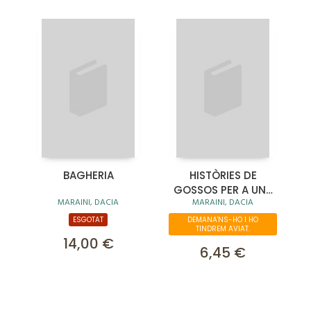
BAGHERIA
HISTÒRIES DE
GOSSOS PER A UNA
MARAINI, DACIA
MARAINI, DACIA
NENA
ESGOTAT
DEMANA'NS-HO I HO
TINDREM AVIAT.
14,00 €
6,45 €