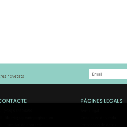
stres novetats
CONTACTE
PÀGINES LEGALS
(+34) 932806050
Aviso legal
llibreria@apeudepagina.com
Condicions de venda
Formulari de contacte
Protección de datos