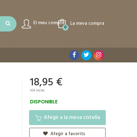
El meu compte
La meva compra
0
18,95 €
IVA inclós
DISPONIBLE
Afegir a la meva cistella
Afegir a favorits