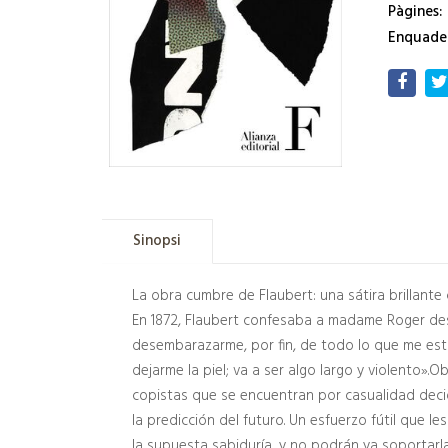
Pàgines:
Enquade
Sinopsi
La obra cumbre de Flaubert: una sátira brillante
En 1872, Flaubert confesaba a madame Roger des 
desembarazarme, por fin, de todo lo que me es
dejarme la piel; va a ser algo largo y violento».
copistas que se encuentran por casualidad decid
la predicción del futuro. Un esfuerzo fútil que l
la supuesta sabiduría, y no podrán ya soportarla