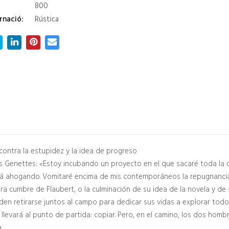
800
rnació:
Rústica
 contra la estupidez y la idea de progreso
Genettes: «Estoy incubando un proyecto en el que sacaré toda la cól
tá ahogando. Vomitaré encima de mis contemporáneos la repugnancia
Obra cumbre de Flaubert, o la culminación de su idea de la novela y de 
en retirarse juntos al campo para dedicar sus vidas a explorar todos
es llevará al punto de partida: copiar. Pero, en el camino, los dos hom
.