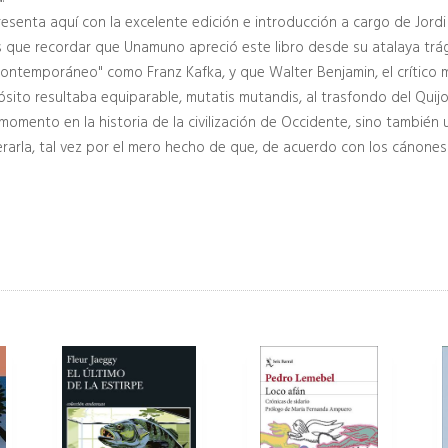
resenta aquí con la excelente edición e introducción a cargo de Jord
 que recordar que Unamuno apreció este libro desde su atalaya trágic
contemporáneo" como Franz Kafka, y que Walter Benjamin, el crítico m
ósito resultaba equiparable, mutatis mutandis, al trasfondo del Quij
omento en la historia de la civilización de Occidente, sino también 
arla, tal vez por el mero hecho de que, de acuerdo con los cánones 