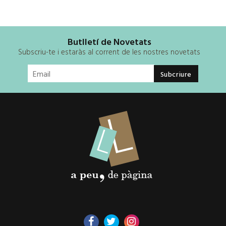
Butlletí de Novetats
Subscriu-te i estaràs al corrent de les nostres novetats