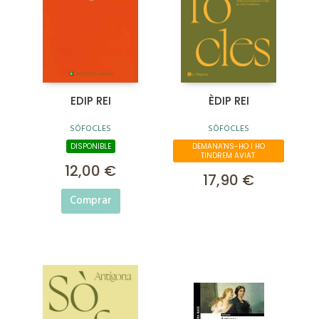
EDIP REI
ÈDIP REI
SÓFOCLES
SÒFOCLES
DISPONIBLE
DEMANA'NS-HO I HO
TINDREM AVIAT.
12,00 €
17,90 €
Comprar