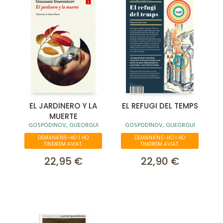
EL JARDINERO Y LA
EL REFUGI DEL TEMPS
MUERTE
GOSPODINOV, GUEORGUI
GOSPODÍNOV, GUEORGUI
DEMANA'NS-HO I HO
DEMANA'NS-HO I HO
TINDREM AVIAT.
TINDREM AVIAT.
22,95 €
22,90 €