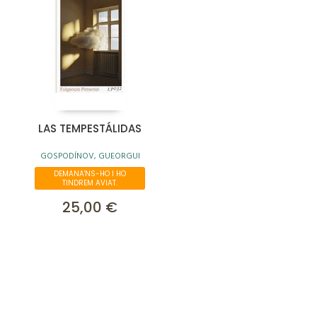
LAS TEMPESTÁLIDAS
GOSPODÍNOV, GUEORGUI
DEMANA'NS-HO I HO
TINDREM AVIAT.
25,00 €