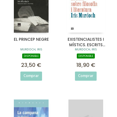
EL PRINCEP NEGRE
EXISTENCIALISTES I
MÍSTICS. ESCRITS
MURDOCH, IRIS
MURDOCH, IRIS
SOBRE FILOSOFIA I
LITERATURA
DISPONIBLE
DISPONIBLE
23,50 €
18,90 €
Comprar
Comprar