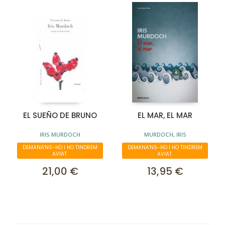
EL SUEÑO DE BRUNO
EL MAR, EL MAR
IRIS MURDOCH
MURDOCH, IRIS
DEMANA'NS-HO I HO TINDREM
DEMANA'NS-HO I HO TINDREM
AVIAT.
AVIAT.
21,00 €
13,95 €