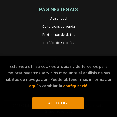
PÀGINES LEGALS
Aviso legal
Condicions de venda
Protección de datos
Política de Cookies
ATENCIÓ AL CLIENT
Esta web utiliza cookies propias y de terceros para
Qui som
mejorar nuestros servicios mediante el análisis de sus
Pedidos especiales
hábitos de navegación. Puede obtener más información
aquí
o cambiar la
configuració
.
ACCEPTAR
2026 ©
Llibreria A Peu de Pàgina
. Tots els Drets Reservats |
Grupo Trevenque