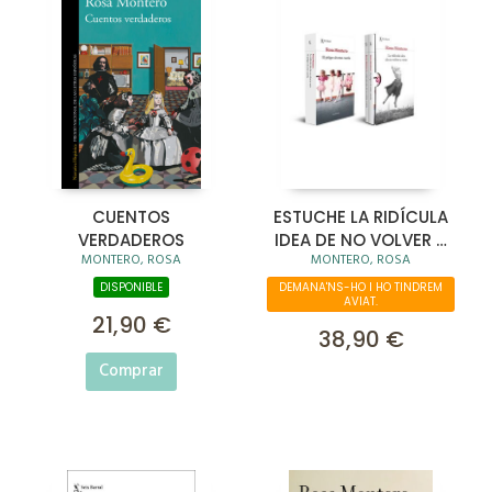
CUENTOS
ESTUCHE LA RIDÍCULA
VERDADEROS
IDEA DE NO VOLVER A
MONTERO, ROSA
MONTERO, ROSA
VERTE + EL PELIGRO DE
ESTAR CUERDA
DISPONIBLE
DEMANA'NS-HO I HO TINDREM
AVIAT.
21,90 €
38,90 €
Comprar