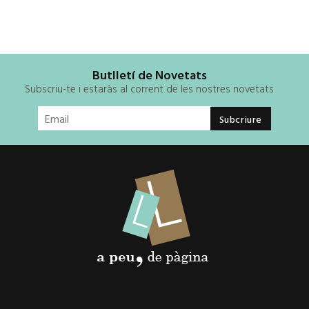
Butlletí de Novetats
Subscriu-te i estaràs al corrent de les nostres novetats