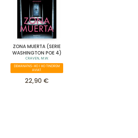
ZONA MUERTA (SERIE
WASHINGTON POE 4)
CRAVEN, M.W.
DEMANA'NS-HO I HO TINDREM
AVIAT.
22,90 €