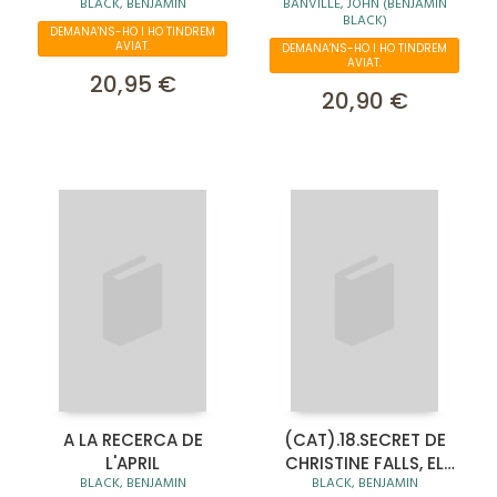
BLACK, BENJAMIN
BANVILLE, JOHN (BENJAMIN
BLACK)
DEMANA'NS-HO I HO TINDREM
AVIAT.
DEMANA'NS-HO I HO TINDREM
AVIAT.
20,95 €
20,90 €
A LA RECERCA DE
(CAT).18.SECRET DE
L'APRIL
CHRISTINE FALLS, EL
BLACK, BENJAMIN
BLACK, BENJAMIN
(PORTATIL)